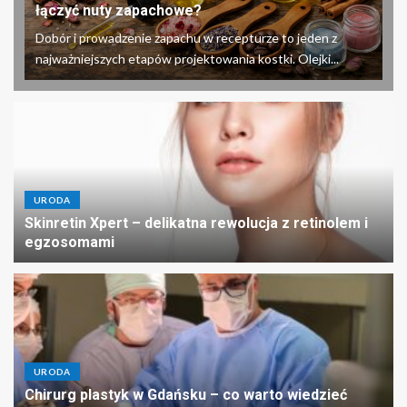
łączyć nuty zapachowe?
Dobór i prowadzenie zapachu w recepturze to jeden z
najważniejszych etapów projektowania kostki. Olejki...
URODA
Skinretin Xpert – delikatna rewolucja z retinolem i
egzosomami
URODA
Chirurg plastyk w Gdańsku – co warto wiedzieć