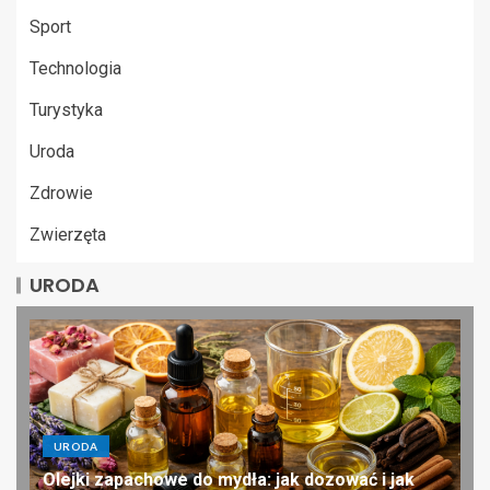
Sport
Technologia
Turystyka
Uroda
Zdrowie
Zwierzęta
URODA
URODA
Olejki zapachowe do mydła: jak dozować i jak