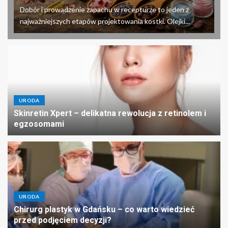
Dobór i prowadzenie zapachu w recepturze to jeden z
najważniejszych etapów projektowania kostki. Olejki...
URODA
Skinretin Xpert – delikatna rewolucja z retinolem i
egzosomami
URODA
Chirurg plastyk w Gdańsku – co warto wiedzieć
przed podjęciem decyzji?