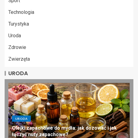
Sport
Technologia
Turystyka
Uroda
Zdrowie
Zwierzęta
URODA
URODA
Olejki zapachowe do mydła: jak dozować i jak
łączyć nuty zapachowe?