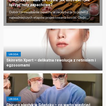
łączyć nuty zapachowe?
Dobór i prowadzenie zapachu w recepturze to jeden z
najważniejszych etapów projektowania kostki. Olejki...
URODA
Skinretin Xpert – delikatna rewolucja z retinolem i
egzosomami
URODA
Chirurg plastyk w Gdańsku – co warto wiedzieć