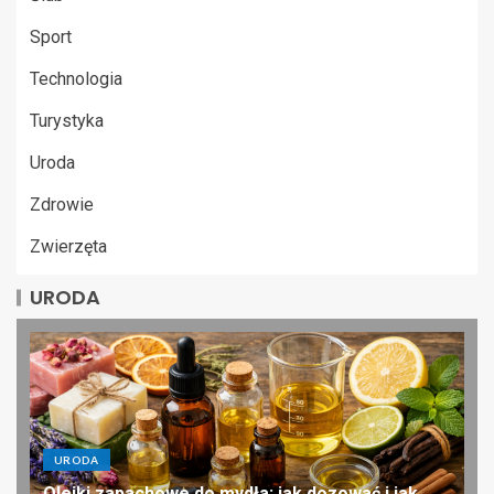
Sport
Technologia
Turystyka
Uroda
Zdrowie
Zwierzęta
URODA
URODA
Olejki zapachowe do mydła: jak dozować i jak