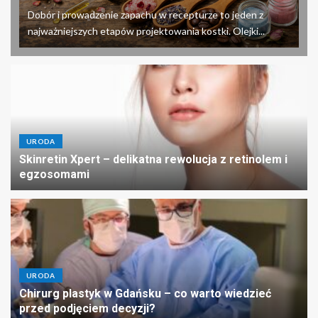
Dobór i prowadzenie zapachu w recepturze to jeden z
najważniejszych etapów projektowania kostki. Olejki...
URODA
Skinretin Xpert – delikatna rewolucja z retinolem i
egzosomami
URODA
Chirurg plastyk w Gdańsku – co warto wiedzieć
przed podjęciem decyzji?