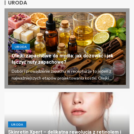
URODA
URODA
Olejki zapachowe do mydła: jak dozować i jak
łączyć nuty zapachowe?
Dobór i prowadzenie zapachu w recepturze to jeden z
najważniejszych etapów projektowania kostki. Olejki...
URODA
Skinretin Xpert – delikatna rewolucja z retinolem i