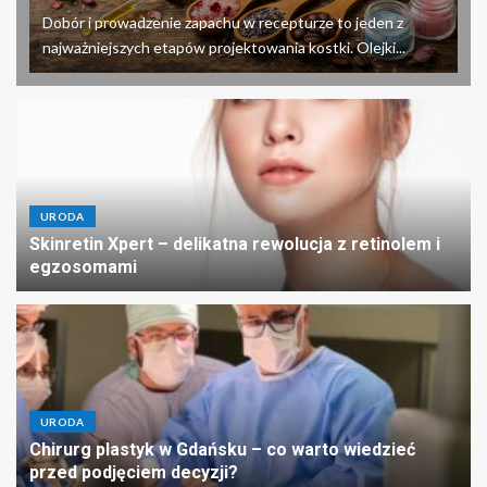
Dobór i prowadzenie zapachu w recepturze to jeden z
najważniejszych etapów projektowania kostki. Olejki...
URODA
Skinretin Xpert – delikatna rewolucja z retinolem i
egzosomami
URODA
Chirurg plastyk w Gdańsku – co warto wiedzieć
przed podjęciem decyzji?