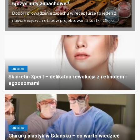
łączyć nuty zapachowe?
Dobór i prowadzenie zapachu w recepturze to jeden z
najważniejszych etapów projektowania kostki. Olejki...
URODA
Skinretin Xpert – delikatna rewolucja z retinolem i
egzosomami
URODA
Chirurg plastyk w Gdańsku – co warto wiedzieć