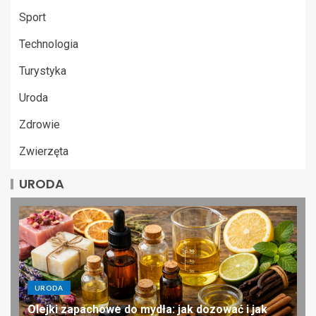
Sport
Technologia
Turystyka
Uroda
Zdrowie
Zwierzęta
URODA
URODA
Olejki zapachowe do mydła: jak dozować i jak