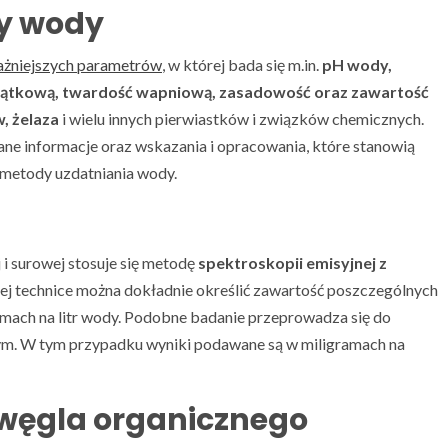
y wody
ważniejszych parametrów
, w której bada się m.in.
pH wody,
czątkową, twardość wapniową, zasadowość oraz zawartość
, żelaza
i wielu innych pierwiastków i związków chemicznych.
rane informacje oraz wskazania i opracowania, które stanowią
 metody uzdatniania wody.
i surowej stosuje się metodę
spektroskopii emisyjnej z
 tej technice można dokładnie określić zawartość poszczególnych
amach na litr wody. Podobne badanie przeprowadza się do
ym. W tym przypadku wyniki podawane są w miligramach na
węgla organicznego