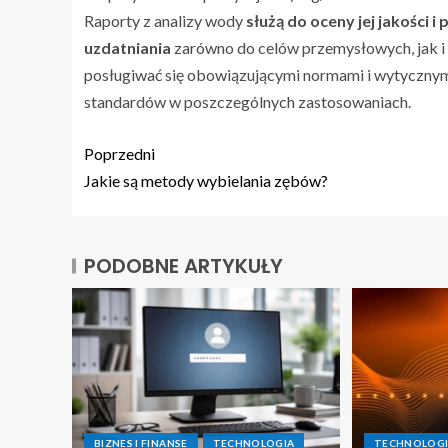
Raporty z analizy wody
służą do oceny jej jakości 
uzdatniania
zarówno do celów przemysłowych, jak i 
posługiwać się obowiązującymi normami i wytycznym
standardów w poszczególnych zastosowaniach.
Poprzedni
Jakie są metody wybielania zębów?
PODOBNE ARTYKUŁY
BIZNES I FINANSE
TECHNOLOGIA
TECHNOLOG