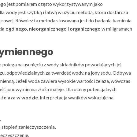
ego jest pomiarem często wykorzystywanym jako
la wody jest szybką i łatwą w użyciu metodą, która dostarcza
surowej. Również ta metoda stosowana jest do badania kamienia
la ogólnego, nieorganicznego i organicznego
w miligramach
wymiennego
 polega na usunięciu z wody składników powodujących jej
zu, odpowiedzialnych za twardość wody, na jony sodu. Odbywa
ienną. Jeżeli woda zawiera wysokie wartości żelaza, wówczas
ność jonowymienna złoża maleje. Dla oceny potencjalnych
 żelaza w wodzie
. Interpretacja wyników wskazuje na
,
 stopień zanieczyszczenia,
ieczyszczenie.