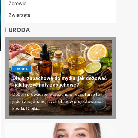
Zdrowie
Zwierzęta
URODA
URODA
Olejki zapachowe do mydła: jak dozować
i jak łączyć nuty zapachowe?
Dobór i prowadzenie zapachu w recepturze to
jeden z najważniejszych etapów projektowania
kostki. Olejki...