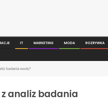
MACJE
IT
MARKETING
MODA
ROZRYWKA
naliz badania wody?
 z analiz badania