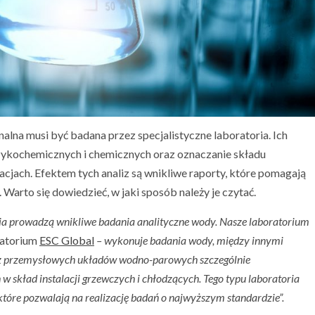
lna musi być badana przez specjalistyczne laboratoria. Ich
zykochemicznych i chemicznych oraz oznaczanie składu
acjach. Efektem tych analiz są wnikliwe raporty, które pomagają
arto się dowiedzieć, w jaki sposób należy je czytać.
ia prowadzą wnikliwe badania analityczne wody. Nasze laboratorium
ratorium
ESC Global
– wykonuje badania wody, między innymi
 z przemysłowych układów wodno-parowych szczególnie
 skład instalacji grzewczych i chłodzących. Tego typu laboratoria
 które pozwalają na realizację badań o najwyższym standardzie”.