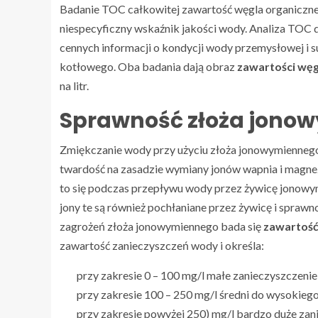
Badanie TOC całkowitej zawartość węgla organiczn
niespecyficzny wskaźnik jakości wody. Analiza TOC d
cennych informacji o kondycji wody przemysłowej i 
kotłowego. Oba badania dają obraz
zawartości węg
na litr.
Sprawność złoża jono
Zmiękczanie wody przy użyciu złoża jonowymiennego
twardość na zasadzie wymiany jonów wapnia i magne
to się podczas przepływu wody przez żywicę jonowym
jony te są również pochłaniane przez żywicę i spraw
zagrożeń złoża jonowymiennego bada się
zawartość
zawartość zanieczyszczeń wody i określa:
przy zakresie 0 – 100 mg/l małe zanieczyszczenie
przy zakresie 100 – 250 mg/l średni do wysokiego
przy zakresie powyżej 250) mg/l bardzo duże zan