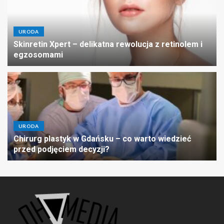
URODA
Skinretin Xpert – delikatna rewolucja z retinolem i
egzosomami
URODA
Chirurg plastyk w Gdańsku – co warto wiedzieć
przed podjęciem decyzji?