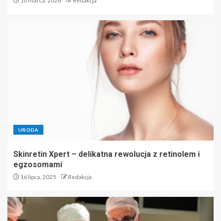
10 marca, 2026
Redakcja
URODA
Skinretin Xpert – delikatna rewolucja z retinolem i
egzosomami
16 lipca, 2025
Redakcja