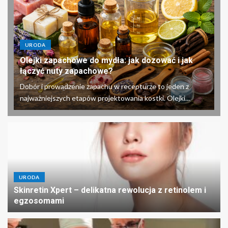
URODA
Olejki zapachowe do mydła: jak dozować i jak
łączyć nuty zapachowe?
Dobór i prowadzenie zapachu w recepturze to jeden z
najważniejszych etapów projektowania kostki. Olejki...
URODA
Skinretin Xpert – delikatna rewolucja z retinolem i
egzosomami