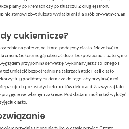
także plamy po kremach czy po tłuszczu. Z drugiej strony
up nie stanowi zbyt dużego wydatku ani dla osób prywatnych, ani
dy cukiernicze?
średnio na paterze, na której podajemy ciasto. Może być to
 kremem. Goście mogą nabierać deser bezpośrednio z patery, nie
wyglądem przypomina serwetkę, wykonany jest z solidnego i
eż umieścić bezpośrednio na talerzach gości, jeśli ciasto
korzystują podkłady cukiernicze do tego, aby przykryć nimi
 nie pasuje do pozostałych elementów dekoracji. Zazwyczaj taki
przyjęcie we własnym zakresie. Podkładami można też wyłożyć
yjęciu ciasto.
rozwiązanie
owiem przydają się one nie tylko w czasie przyjęć. Często