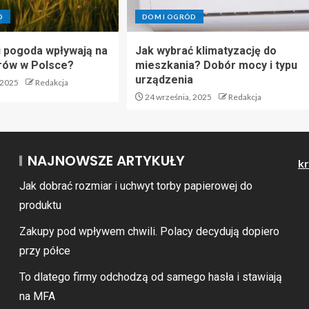
D
DOM I OGRÓD
 i pogoda wpływają na
Jak wybrać klimatyzację do
rów w Polsce?
mieszkania? Dobór mocy i typu
urządzenia
 2025
Redakcja
24 września, 2025
Redakcja
NAJNOWSZE ARTYKUŁY
kr
Jak dobrać rozmiar i uchwyt torby papierowej do
produktu
Zakupy pod wpływem chwili. Polacy decydują dopiero
przy półce
To dlatego firmy odchodzą od samego hasła i stawiają
na MFA