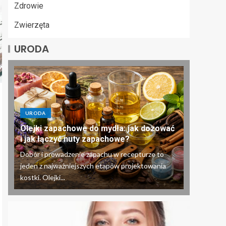
Zdrowie
Zwierzęta
URODA
URODA
Olejki zapachowe do mydła: jak dozować
i jak łączyć nuty zapachowe?
Dobór i prowadzenie zapachu w recepturze to
jeden z najważniejszych etapów projektowania
kostki. Olejki...