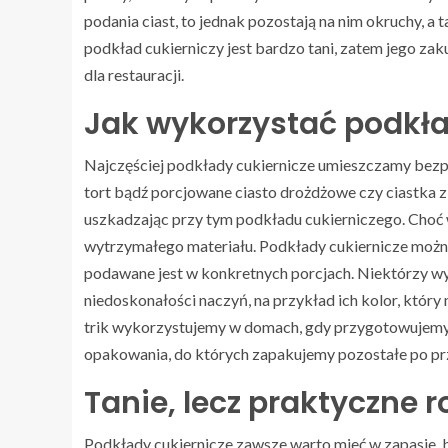
podania ciast, to jednak pozostają na nim okruchy, a 
podkład cukierniczy jest bardzo tani, zatem jego zak
dla restauracji.
Jak wykorzystać podkła
Najczęściej podkłady cukiernicze umieszczamy bezpo
tort bądź porcjowane ciasto drożdżowe czy ciastka z
uszkadzając przy tym podkładu cukierniczego. Choć 
wytrzymałego materiału. Podkłady cukiernicze można t
podawane jest w konkretnych porcjach. Niektórzy wy
niedoskonałości naczyń, na przykład ich kolor, który
trik wykorzystujemy w domach, gdy przygotowujemy 
opakowania, do których zapakujemy pozostałe po prz
Tanie, lecz praktyczne 
Podkłady cukiernicze zawsze warto mieć w zapasie, b