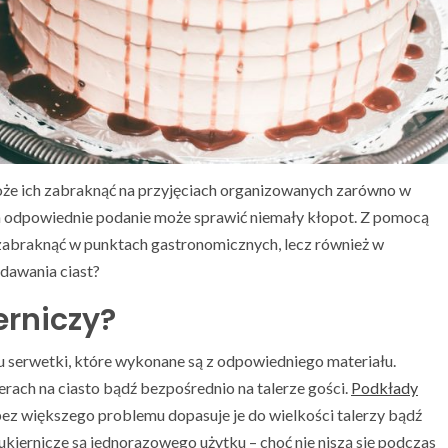
 może ich zabraknąć na przyjęciach organizowanych zarówno w
ich odpowiednie podanie może sprawić niemały kłopot. Z pomocą
zabraknąć w punktach gastronomicznych, lecz również w
dawania ciast?
erniczy?
ju serwetki, które wykonane są z odpowiedniego materiału.
erach na ciasto bądź bezpośrednio na talerze gości.
Podkłady
bez większego problemu dopasuje je do wielkości talerzy bądź
ukiernicze są jednorazowego użytku – choć nie niszą się podczas