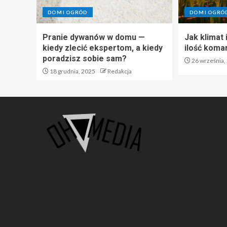
DOM I OGRÓD
DOM I OGRÓ
Pranie dywanów w domu —
Jak klimat
kiedy zlecić ekspertom, a kiedy
ilość koma
poradzisz sobie sam?
26 września,
18 grudnia, 2025
Redakcja