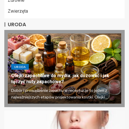
Zdrowie
Zwierzęta
URODA
URODA
Olejki zapachowe do mydła: jak dozować i jak
łączyć nuty zapachowe?
Dobór i prowadzenie zapachu w recepturze to jeden z
najważniejszych etapów projektowania kostki. Olejki...