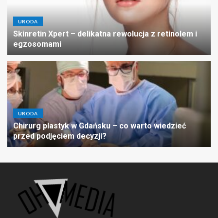
URODA
Skinretin Xpert – delikatna rewolucja z retinolem i
egzosomami
URODA
Chirurg plastyk w Gdańsku – co warto wiedzieć
przed podjęciem decyzji?