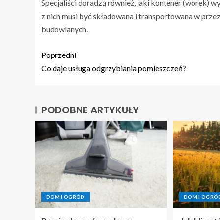
Specjaliści doradzą również, jaki kontener (worek) w
z nich musi być składowana i transportowana w prze
budowlanych.
Poprzedni
Co daje usługa odgrzybiania pomieszczeń?
PODOBNE ARTYKUŁY
DOM I OGRÓD
DOM I OGRÓ