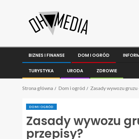
BIZNES I FINANSE
DOM I OGRÓD
INFOR
TURYSTYKA
URODA
ZDROWIE
Strona główna
Dom i ogród
Zasady wywozu gruzu –
DOM I OGRÓD
Zasady wywozu gru
przepisy?