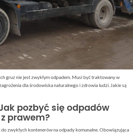
ch gruz nie jest zwykłym odpadem. Musi być traktowany w
agrożenia dla środowiska naturalnego i zdrowia ludzi. Jakie są
 Jak pozbyć się odpadów
 z prawem?
ić do zwykłych kontenerów na odpady komunalne. Obowiązująca