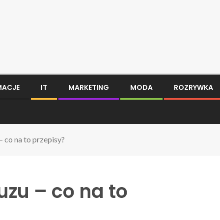
MACJE
IT
MARKETING
MODA
ROZRYWKA
 co na to przepisy?
zu – co na to