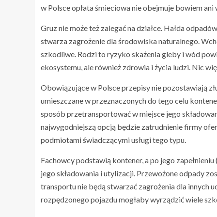
w Polsce opłata śmieciowa nie obejmuje bowiem ani 
Gruz nie może też zalegać na działce. Hałda odpadów
stwarza zagrożenie dla środowiska naturalnego. Wch
szkodliwe. Rodzi to ryzyko skażenia gleby i wód powi
ekosystemu, ale również zdrowia i życia ludzi. Nic 
Obowiązujące w Polsce przepisy nie pozostawiają zł
umieszczane w przeznaczonych do tego celu kontener
sposób przetransportować w miejsce jego składowania
najwygodniejszą opcją będzie zatrudnienie firmy ofe
podmiotami świadczącymi usługi tego typu.
Fachowcy podstawią kontener, a po jego zapełnieniu 
jego składowania i utylizacji. Przewożone odpady z
transportu nie będą stwarzać zagrożenia dla innych 
rozpędzonego pojazdu mogłaby wyrządzić wiele szk