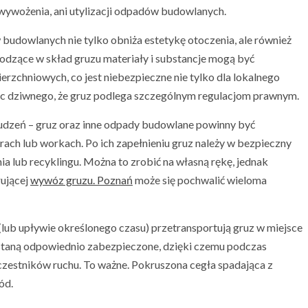
wywożenia, ani utylizacji odpadów budowlanych.
 budowlanych nie tylko obniża estetykę otoczenia, ale również
odzące w skład gruzu materiały i substancje mogą być
erzchniowych, co jest niebezpieczne nie tylko dla lokalnego
więc dziwnego, że gruz podlega szczególnym regulacjom prawnym.
udzeń – gruz oraz inne odpady budowlane powinny być
ach lub workach. Po ich zapełnieniu gruz należy w bezpieczny
 lub recyklingu. Można to zrobić na własną rękę, jednak
rującej
wywóz gruzu. Poznań
może się pochwalić wieloma
(lub upływie określonego czasu) przetransportują gruz w miejsce
ostaną odpowiednio zabezpieczone, dzięki czemu podczas
uczestników ruchu. To ważne. Pokruszona cegła spadająca z
ód.