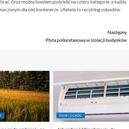
ybrać. Gruz można bowiem podzielić na cztery kategorie, a każda
znaczonym dla niej kontenerze. Ułatwia to recykling odpadów
Następny
Płyta poliuretanowa w izolacji budynków
D
DOM I OGRÓD