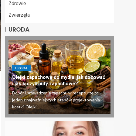
Zdrowie
Zwierzęta
URODA
URODA
Olejki zapachowe do mydła: jak dozować
i jak łączyć nuty zapachowe?
Dobór i prowadzenie zapachu w recepturze to
jeden z najważniejszych etapów projektowania
kostki. Olejki...