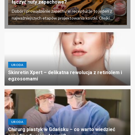
łączyć nuty zapachowe?
Dobór i prowadzenie zapachu w recepturze to jeden z
najważniejszych etapów projektowania kostki. Olejki...
URODA
Skinretin Xpert – delikatna rewolucja z retinolem i
egzosomami
URODA
Chirurg plastyk w Gdańsku – co warto wiedzieć