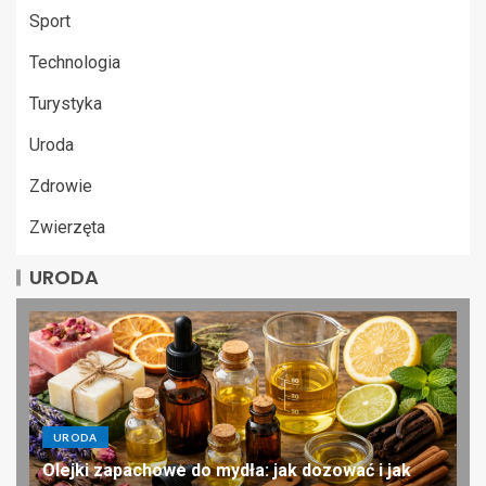
Sport
Technologia
Turystyka
Uroda
Zdrowie
Zwierzęta
URODA
URODA
Olejki zapachowe do mydła: jak dozować i jak