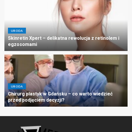
URODA
Skinretin Xpert – delikatna rewolucja z retinolem i
egzosomami
URODA
Chirurg plastyk w Gdańsku – co warto wiedzieć
przed podjęciem decyzji?