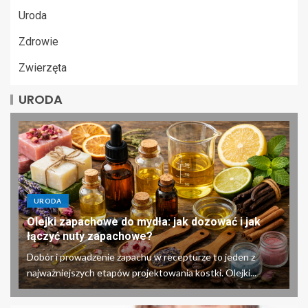
Uroda
Zdrowie
Zwierzęta
URODA
URODA
Olejki zapachowe do mydła: jak dozować i jak
łączyć nuty zapachowe?
Dobór i prowadzenie zapachu w recepturze to jeden z
najważniejszych etapów projektowania kostki. Olejki...