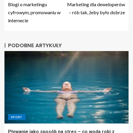
Blogi o marketingu
Marketing dla deweloperów
cyfrowym, promowaniu w
– rób tak, żeby było dobrze
internecie
PODOBNE ARTYKUŁY
SPORT
Pływanie jako sposób na stres – co woda robi z