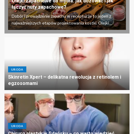
Olejki zapachowe do mydła: jak dozować i jak
łączyć nuty zapachowe?
Dobór i prowadzenie zapachu w recepturze to jeden z
najważniejszych etapów projektowania kostki. Olejki...
URODA
Skinretin Xpert – delikatna rewolucja z retinolem i
egzosomami
URODA
Chirurg plastyk w Gdańsku – co warto wiedzieć