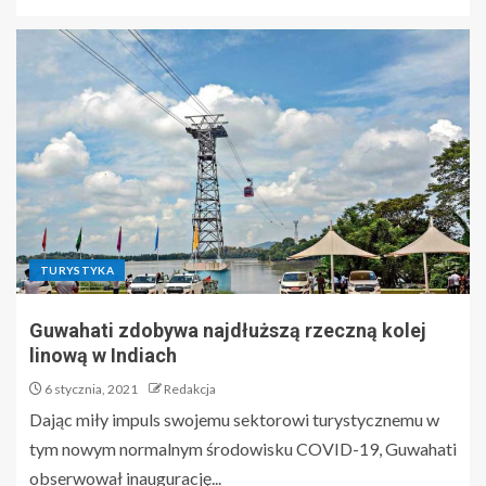
TURYSTYKA
Guwahati zdobywa najdłuższą rzeczną kolej
linową w Indiach
6 stycznia, 2021
Redakcja
Dając miły impuls swojemu sektorowi turystycznemu w
tym nowym normalnym środowisku COVID-19, Guwahati
obserwował inaugurację...