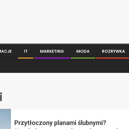
MACJE
IT
MARKETING
MODA
ROZRYWKA
i
Przytłoczony planami ślubnymi?