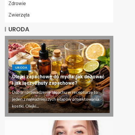
Zdrowie
Zwierzęta
URODA
URODA
Olejki zapachowe do mydła: jak dozować
i jak łączyć nuty zapachowe?
Dobór i prowadzenie zapachu w recepturze to
jeden z najważniejszych etapów projektowania
kostki. Olejki...