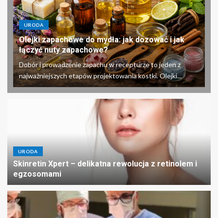
URODA
Olejki zapachowe do mydła: jak dozować i jak
łączyć nuty zapachowe?
Dobór i prowadzenie zapachu w recepturze to jeden z
najważniejszych etapów projektowania kostki. Olejki...
URODA
Skinretin Xpert – delikatna rewolucja z retinolem i
egzosomami