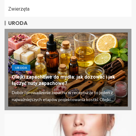
Zwierzęta
URODA
URODA
Olejki zapachowe do mydła: jak dozować i jak
łączyć nuty zapachowe?
Dobór i prowadzenie zapachu w recepturze to jeden z
najważniejszych etapów projektowania kostki. Olejki...