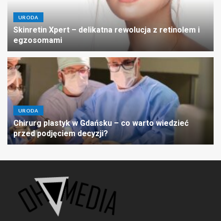
URODA
Skinretin Xpert – delikatna rewolucja z retinolem i
egzosomami
URODA
Chirurg plastyk w Gdańsku – co warto wiedzieć
przed podjęciem decyzji?