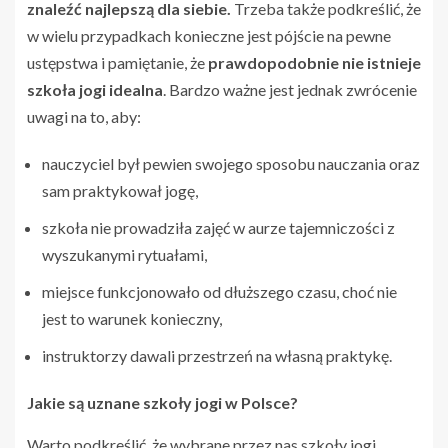
znaleźć najlepszą dla siebie.
Trzeba także podkreślić, że
w wielu przypadkach konieczne jest pójście na pewne
ustępstwa i pamiętanie, że
prawdopodobnie nie istnieje
szkoła jogi idealna
. Bardzo ważne jest jednak zwrócenie
uwagi na to, aby:
nauczyciel był pewien swojego sposobu nauczania oraz
sam praktykował jogę,
szkoła nie prowadziła zajęć w aurze tajemniczości z
wyszukanymi rytuałami,
miejsce funkcjonowało od dłuższego czasu, choć nie
jest to warunek konieczny,
instruktorzy dawali przestrzeń na własną praktykę.
Jakie są uznane szkoły jogi w Polsce?
Warto podkreślić, że wybrane przez nas szkoły jogi