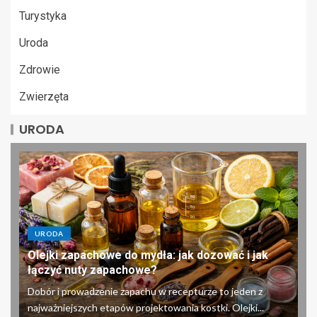
Turystyka
Uroda
Zdrowie
Zwierzęta
URODA
URODA
Olejki zapachowe do mydła: jak dozować i jak
łączyć nuty zapachowe?
Dobór i prowadzenie zapachu w recepturze to jeden z
najważniejszych etapów projektowania kostki. Olejki...