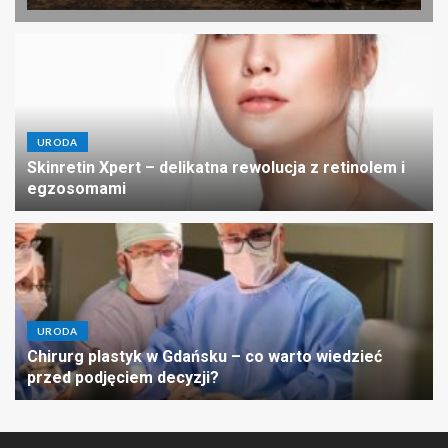
URODA
Skinretin Xpert – delikatna rewolucja z retinolem i
egzosomami
URODA
Chirurg plastyk w Gdańsku – co warto wiedzieć
przed podjęciem decyzji?