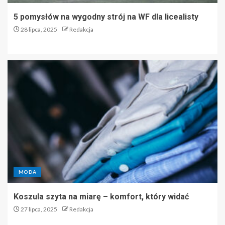
5 pomysłów na wygodny strój na WF dla licealisty
28 lipca, 2025
Redakcja
MODA
Koszula szyta na miarę – komfort, który widać
27 lipca, 2025
Redakcja