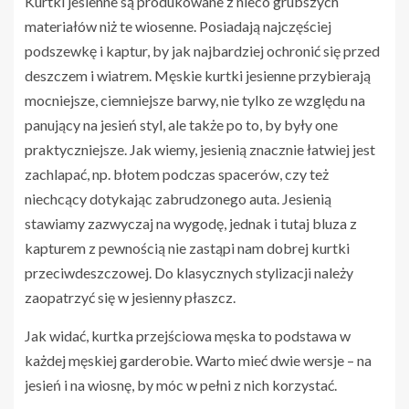
Kurtki jesienne są produkowane z nieco grubszych
materiałów niż te wiosenne. Posiadają najczęściej
podszewkę i kaptur, by jak najbardziej ochronić się przed
deszczem i wiatrem. Męskie kurtki jesienne przybierają
mocniejsze, ciemniejsze barwy, nie tylko ze względu na
panujący na jesień styl, ale także po to, by były one
praktyczniejsze. Jak wiemy, jesienią znacznie łatwiej jest
zachlapać, np. błotem podczas spacerów, czy też
niechcący dotykając zabrudzonego auta. Jesienią
stawiamy zazwyczaj na wygodę, jednak i tutaj bluza z
kapturem z pewnością nie zastąpi nam dobrej kurtki
przeciwdeszczowej. Do klasycznych stylizacji należy
zaopatrzyć się w jesienny płaszcz.
Jak widać, kurtka przejściowa męska to podstawa w
każdej męskiej garderobie. Warto mieć dwie wersje – na
jesień i na wiosnę, by móc w pełni z nich korzystać.