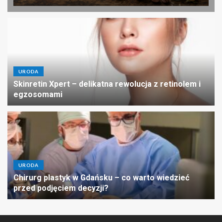
URODA
Skinretin Xpert – delikatna rewolucja z retinolem i
egzosomami
URODA
Chirurg plastyk w Gdańsku – co warto wiedzieć
przed podjęciem decyzji?