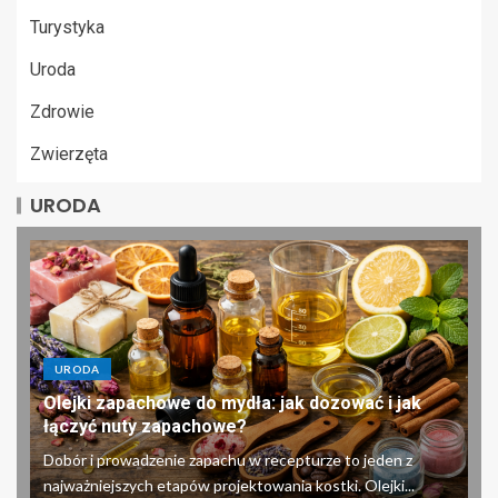
Turystyka
Uroda
Zdrowie
Zwierzęta
URODA
URODA
Olejki zapachowe do mydła: jak dozować i jak
łączyć nuty zapachowe?
Dobór i prowadzenie zapachu w recepturze to jeden z
najważniejszych etapów projektowania kostki. Olejki...