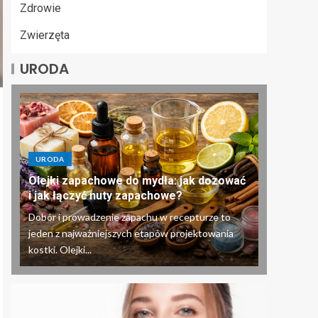
Zdrowie
Zwierzęta
URODA
URODA
Olejki zapachowe do mydła: jak dozować
i jak łączyć nuty zapachowe?
Dobór i prowadzenie zapachu w recepturze to
jeden z najważniejszych etapów projektowania
kostki. Olejki...