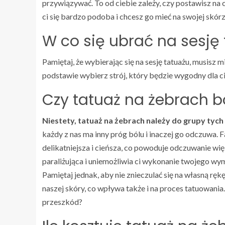
przywiązywać. To od ciebie zależy, czy postawisz na 
ci się bardzo podoba i chcesz go mieć na swojej skór
W co się ubrać na sesję
Pamiętaj, że wybierając się na sesję tatuażu, musisz m
podstawie wybierz strój, który będzie wygodny dla cieb
Czy tatuaż na żebrach b
Niestety, tatuaż na żebrach należy do grupy tych
każdy z nas ma inny próg bólu i inaczej go odczuwa. F
delikatniejsza i cieńsza, co powoduje odczuwanie wię
paraliżująca i uniemożliwia ci wykonanie twojego wym
Pamiętaj jednak, aby nie znieczulać się na własną ręk
naszej skóry, co wpływa także i na proces tatuowani
przeszkód?