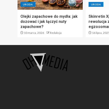
URODA
URODA
Olejki zapachowe do mydła: jak
Skinretin X
dozować i jak łączyć nuty
rewolucja z
zapachowe?
egzosoma
10 marca, 2026
Redakcja
16 lipca, 202