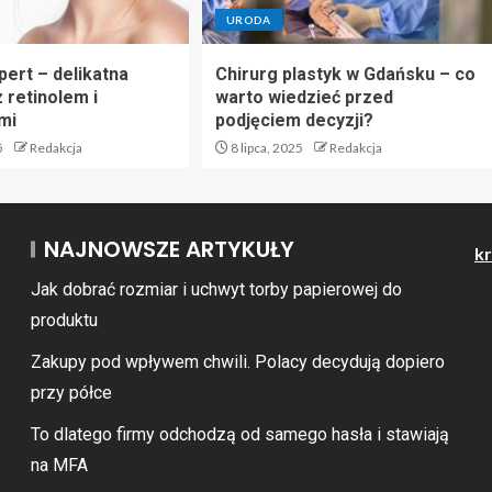
URODA
pert – delikatna
Chirurg plastyk w Gdańsku – co
 retinolem i
warto wiedzieć przed
mi
podjęciem decyzji?
5
Redakcja
8 lipca, 2025
Redakcja
NAJNOWSZE ARTYKUŁY
kr
Jak dobrać rozmiar i uchwyt torby papierowej do
produktu
Zakupy pod wpływem chwili. Polacy decydują dopiero
przy półce
To dlatego firmy odchodzą od samego hasła i stawiają
na MFA