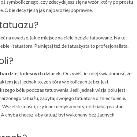
coś symbolicznego, czy zdecydujesz się na wzór, który po prostu
ze. Obie decyzje są jak najbardziej poprawne.
 tatuażu?
ieć na uwadze, jakie miejsce na ciele będzie tatuowane. Na tej
ie i tatuatora. Pamiętaj też, że tatuażysta to profesjonalista.
oli?
 bardziej bolesnych dziarek.
Oczywiście, miej świadomość, że
aktem jest jednak to, że skóra w okolicach żeber jest
kszego bólu podczas tatuowania. Jeśli jednak wizja bólu jest
arzonego tatuażu, zapytaj swojego tatuatora o znieczulenie.
ę. Wszelkie maści, czy inne medykamenty, oddziałują na stan
a. A chyba chcesz, aby tatuaż był wykonany bez żadnych