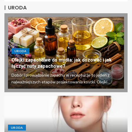
URODA
URODA
Olejki zapachowe do mydła: jak dozować i jak
łączyć nuty zapachowe?
Dobór i prowadzenie zapachu w recepturze to jeden z
najważniejszych etapów projektowania kostki. Olejki...
URODA