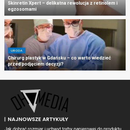
Skinretin Xpert – delikatna rewolucja z retinolem i
egzosomami
URODA
Chirurg plastyk w Gdańsku – co warto wiedzieć
przed podjęciem decyzji?
NAJNOWSZE ARTYKUŁY
Jak dobrać rozmiar i uchwyt torby papierowej do produktu